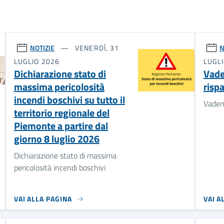
NOTIZIE
VENERDÌ, 31
N
LUGLIO 2026
LUGL
Dichiarazione stato di
Vad
massima pericolosità
risp
incendi boschivi su tutto il
Vadem
territorio regionale del
Piemonte a partire dal
giorno 8 luglio 2026
Dichiarazione stato di massima
pericolosità incendi boschivi
VAI ALLA PAGINA
VAI A