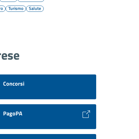
ro
Turismo
Salute
rese
Concorsi
PagoPA