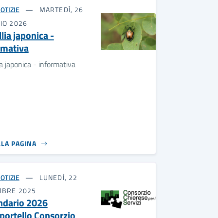
OTIZIE
MARTEDÌ, 26
IO 2026
lia japonica -
rmativa
ia japonica - informativa
LLA PAGINA
OTIZIE
LUNEDÌ, 22
MBRE 2025
ndario 2026
portello Consorzio