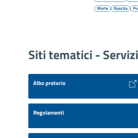
Morte
Nascita
Po
Siti tematici - Serviz
Albo pretorio
Regolamenti