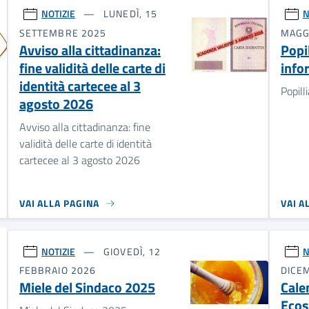
NOTIZIE
LUNEDÌ, 15
N
SETTEMBRE 2025
MAGG
Avviso alla cittadinanza:
Popil
fine validità delle carte di
info
identità cartecee al 3
Popill
agosto 2026
Avviso alla cittadinanza: fine
validità delle carte di identità
cartecee al 3 agosto 2026
VAI ALLA PAGINA
VAI A
NOTIZIE
GIOVEDÌ, 12
N
FEBBRAIO 2026
DICE
Miele del Sindaco 2025
Cale
Ecos