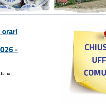
 orari
026 -
idiana