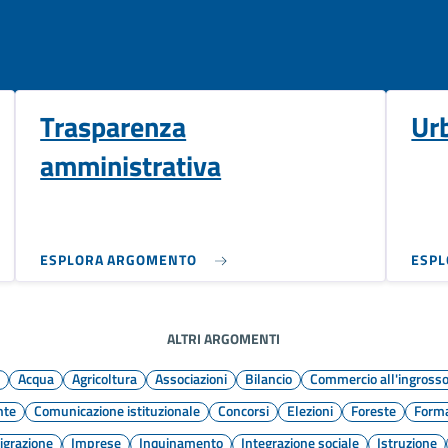
Trasparenza
Ur
amministrativa
ESPLORA ARGOMENTO
ESP
ALTRI ARGOMENTI
e
Acqua
Agricoltura
Associazioni
Bilancio
Commercio all'ingross
nte
Comunicazione istituzionale
Concorsi
Elezioni
Foreste
Forma
grazione
Imprese
Inquinamento
Integrazione sociale
Istruzione